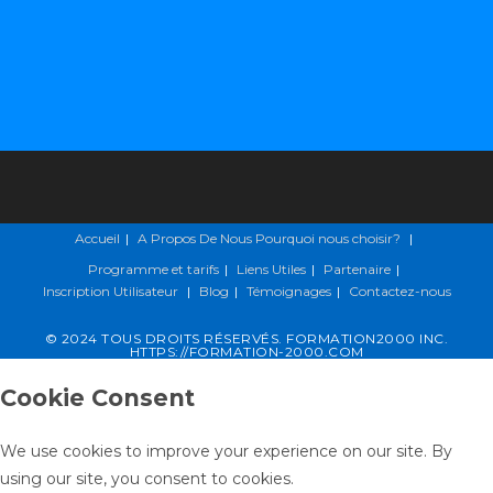
Accueil
A Propos De Nous
Pourquoi nous choisir?
Programme et tarifs
Liens Utiles
Partenaire
Inscription
Utilisateur
Blog
Témoignages
Contactez-nous
© 2024 TOUS DROITS RÉSERVÉS. FORMATION2000 INC.
HTTPS://FORMATION-2000.COM